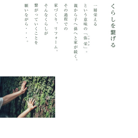
願いながら・・・。
繋がっていくことを
そんなくらしが
家づくり、リフォーム。
その過程での
親から子へ孫へと家が続く。
という意味の「
一層栄える
くらしを繋げる
いやさか
弥栄
」。