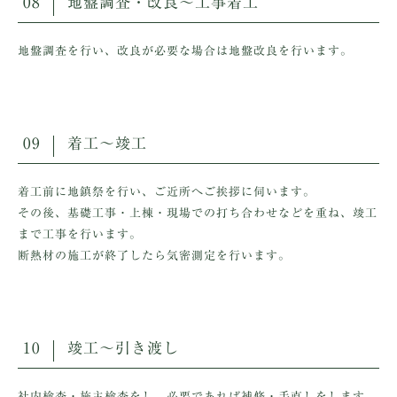
08
地盤調査・改良～工事着工
地盤調査を行い、改良が必要な場合は地盤改良を行います。
09
着工～竣工
着工前に地鎮祭を行い、ご近所へご挨拶に伺います。
その後、基礎工事・上棟・現場での打ち合わせなどを重ね、竣工
まで工事を行います。
断熱材の施工が終了したら気密測定を行います。
10
竣工～引き渡し
社内検査・施主検査をし、必要であれば補修・手直しをします。