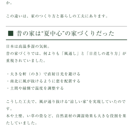
か。
この違いは、
家のつくり方と暮らしの工夫
にあります。
■ 昔の家は“夏中心”の家づくりだった
日本は高温多湿の気候。
昔の家づくりでは、何よりも「風通し」と「日差しの遮り方」が
重視されていました。
・大きな軒（のき）で直射日光を避ける
・南北に風が抜けるように窓を配置する
・土間や縁側で温度を調整する
こうした工夫で、風が通り抜ける“涼しい家”を実現していたので
す。
木や土壁、い草の畳など、自然素材の調湿効果も大きな役割を果
たしていました。