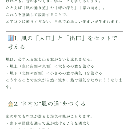
けれども、昔の家づくりに学ぶことも多くあります。
たとえば「風の通り道」や「軒の深さ」「窓の向き」。
これらを意識して設計することで、
エアコンに頼りすぎない、自然で心地よい住まいが生まれます。
1. 風の「入口」と「出口」をセットで
考える
風は、必ず
入る窓と出る窓
がないと流れません。
・風上（主に南側や東側）に
大きめの窓
を設ける
・風下（北側や西側）に
小さめの窓や換気口
を設ける
こうすることで空気が自然に流れ、熱や湿気をためにくくなりま
す。
2. 室内の“風の道”をつくる
家の中でも空気が滞ると湿気や熱がこもります。
・廊下や階段を通って風が抜けるような
間取り