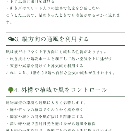
・ドア上部に
開口を設ける
・引き戸やスリット入りの建具で気流を分断しない
こうした工夫で、閉めきったときでも空気がゆるやかに流れま
す。
🌤3. 縦方向の通風を利用する
風は横だけでなく
上下方向にも流れる
性質があります。
・吹き抜けや階段ホールを利用して
熱い空気を上に逃がす
・天窓や高窓を開けて
上昇気流を利用する
これにより、1階から2階へ自然な空気の流れが生まれます。
4. 外構や植栽で風をコントロール
建物周辺の環境も通風に大きく影響します。
・庭やデッキの植栽で
やわらかく風を導く
・隣家や塀との間を
風が抜ける距離
にする
・深い軒や庇で
直射日光を避けながら通風を確保
外と内の一体設計で、季節ごとの風を上手に取り込めます。