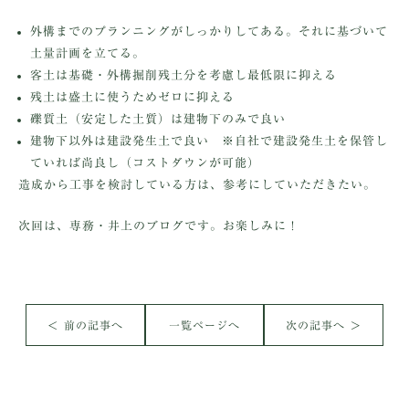
外構までのプランニングがしっかりしてある。それに基づいて
土量計画を立てる。
客土は基礎・外構掘削残土分を考慮し最低限に抑える
残土は盛土に使うためゼロに抑える
礫質土（安定した土質）は建物下のみで良い
建物下以外は建設発生土で良い ※自社で建設発生土を保管し
ていれば尚良し（コストダウンが可能）
造成から工事を検討している方は、参考にしていただきたい。
次回は、専務・井上のブログです。お楽しみに！
＜ 前の記事へ
一覧ページへ
次の記事へ ＞