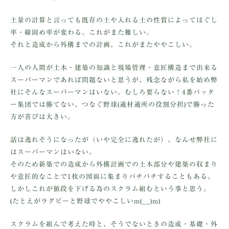
土量の計算と言っても既存の土や入れる土の性質によってほぐし
率・締固め率が変わる。これがまた難しい。
それと造成から外構までの計画、これがまたややこしい。
一人の人間が土木・建築の知識と現場管理・意匠構造まで出来る
スーパーマンであれば問題ないと思うが、残念ながら私を始め弊
社にそんなスーパーマンはいない。むしろ要らない！4番バッタ
ー集団では勝てない、つなぐ野球(適材適所の役割分担)で勝った
方が喜びは大きい。
話は逸れそうになったが（いや完全に逸れたが）、なんせ弊社に
はスーパーマンはいない。
そのため新築での造成から外構計画での土木部分や建築の収まり
や意匠的なことで1枚の図面に集まりバチバチすることもある。
しかしこれが値段を下げる為のスクラム組むという事と思う。
(たとえがラグビーと野球でややこしいm(__)m)
スクラムを組んで考えた時と、そうでないときの造成・基礎・外