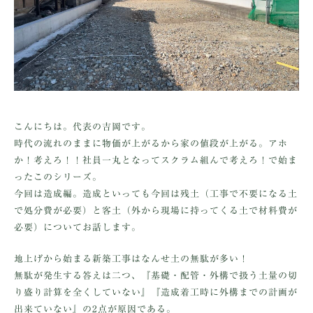
こんにちは。代表の吉岡です。
時代の流れのままに物価が上がるから家の値段が上がる。アホ
か！考えろ！！社員一丸となってスクラム組んで考えろ！で始ま
ったこのシリーズ。
今回は造成編。造成といっても今回は残土（工事で不要になる土
で処分費が必要）と客土（外から現場に持ってくる土で材料費が
必要）についてお話します。
地上げから始まる新築工事はなんせ
土の無駄が多い！
無駄が発生する答えは二つ、『基礎・配管・外構で扱う土量の切
り盛り計算を全くしていない』『造成着工時に外構までの計画が
出来ていない』の2点が原因である。