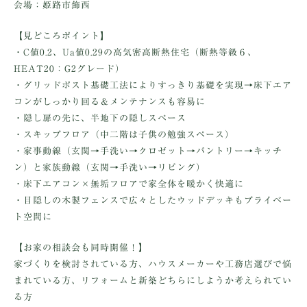
会場：姫路市飾西
【見どころポイント】
・C値0.2、Ua値0.29の高気密高断熱住宅（断熱等級６、
HEAT20：G2グレード）
・グリッドポスト基礎工法によりすっきり基礎を実現→床下エア
コンがしっかり回る＆メンテナンスも容易に
・隠し扉の先に、半地下の隠しスペース
・スキップフロア（中二階は子供の勉強スペース）
・家事動線（玄関→手洗い→クロゼット→パントリー→キッチ
ン）と家族動線（玄関→手洗い→リビング）
・床下エアコン×無垢フロアで家全体を暖かく快適に
・目隠しの木製フェンスで広々としたウッドデッキもプライベー
ト空間に
【お家の相談会も同時開催！】
家づくりを検討されている方、ハウスメーカーや工務店選びで悩
まれている方、リフォームと新築どちらにしようか考えられてい
る方