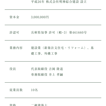
平成26年 株式会社明神綜合建設 設立
資本金
3,000,000円
許認可
兵庫県知事 許可（般ｰ3）第461660号
業務内容
建設業（新築注文住宅・リフォーム）、基
礎工事、外構工事
役員
代表取締役 吉岡 隆道
専務取締役 井上 孝嗣
従業員数
10名
資格
二級建築士