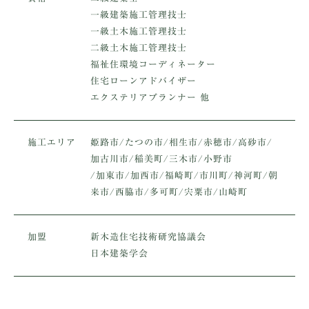
一級建築施工管理技士
一級土木施工管理技士
二級土木施工管理技士
福祉住環境コーディネーター
住宅ローンアドバイザー
エクステリアプランナー 他
施工エリア
姫路市/たつの市/相生市/赤穂市/高砂市/
加古川市/稲美町/三木市/小野市
/加東市/加西市/福崎町/市川町/神河町/朝
来市/西脇市/多可町/宍粟市/山崎町
加盟
新木造住宅技術研究協議会
日本建築学会