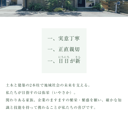
一、実意丁寧
一、正直親切
にちにち
さら
一、
日日
が
新
土木と建築の2本柱で地域社会の未来を支える。
私たちが目指すのは弥栄（いやさか）。
関わりある家族、企業のますますの繁栄・繁盛を願い、
確かな知
識と技能を持って携わることが私たちの喜びです。