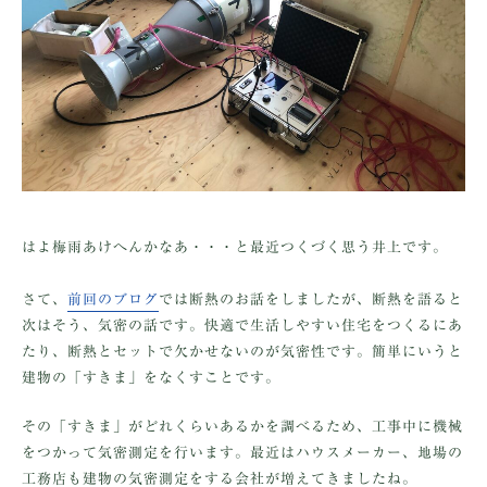
はよ梅雨あけへんかなあ・・・と最近つくづく思う井上です。
さて、
前回のブログ
では断熱のお話をしましたが、断熱を語ると
次はそう、気密の話です。快適で生活しやすい住宅をつくるにあ
たり、断熱とセットで欠かせないのが気密性です。簡単にいうと
建物の「すきま」をなくすことです。
その「すきま」がどれくらいあるかを調べるため、工事中に機械
をつかって気密測定を行います。最近はハウスメーカー、地場の
工務店も建物の気密測定をする会社が増えてきましたね。