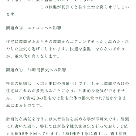
この状態が長引くと柱や土台を腐らせてしまい
ます。
問題点③ エアコンへの影響
住宅に隙間があるとその隙間からエアコンでせっかく温めた・冷
やした空気も逃げてしまいます。快適な室温にならないばかり
か、電気代も高くなります。
問題点④ 24時間換気への影響
換気の原則は「入口と出口の明確化」です。しかし隙間だらけの
住宅はこれらが多数あることになり、計画的な換気ができませ
ん。 ※C値=2.0の住宅では住宅全体の換気量の約7割がすきま
風によるものです。
計画的な換気を行うには気密性能を高める事が不可欠です。冒頭
にも書いた通り、弊社では新築全棟気密測定を行っており、C値
も全棟0.5を下回っています。1棟1棟を丁寧に施工し、施工精度