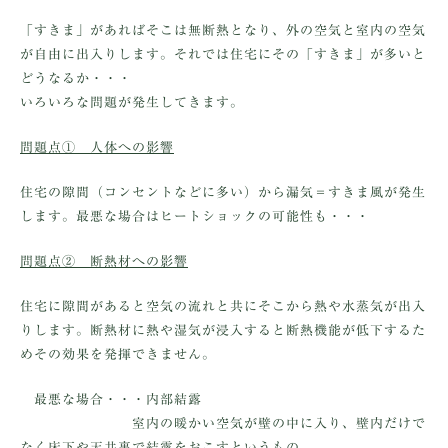
「すきま」があればそこは無断熱となり、外の空気と室内の空気
が自由に出入りします。それでは住宅にその「すきま」が多いと
どうなるか・・・
いろいろな問題が発生してきます。
問題点① 人体への影響
住宅の隙間（コンセントなどに多い）から漏気＝すきま風が発生
します。最悪な場合はヒートショックの可能性も・・・
問題点② 断熱材への影響
住宅に隙間があると空気の流れと共にそこから熱や水蒸気が出入
りします。断熱材に熱や湿気が浸入すると断熱機能が低下するた
めその効果を発揮できません。
最悪な場合・・・内部結露
室内の暖かい空気が壁の中に入り、壁内だけで
なく床下や天井裏で結露をおこすというもの。