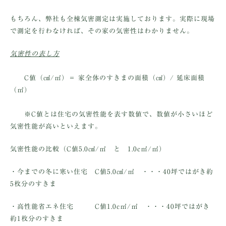
もちろん、弊社も全棟気密測定は実施しております。実際に現場
で測定を行わなければ、その家の気密性はわかりません。
気密性の表し方
C値（㎠/㎡）
＝ 家全体のすきまの面積（㎠）/ 延床面積
（㎡）
※C値とは住宅の気密性能を表す数値で、数値が小さいほど
気密性能が高いといえます。
気密性能の比較（C値5.0㎠/㎡ と 1.0c㎡/㎡）
・今までの冬に寒い住宅 C値5.0㎠/㎡ ・・・40坪で
はがき約
5枚分
のすきま
・高性能省エネ住宅 C値1.0c㎡/㎡ ・・・40坪で
はがき
約1枚分
のすきま